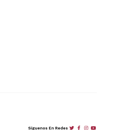
social
social
social
social
Síguenos En Redes