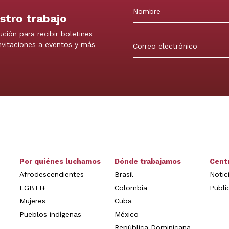
stro trabajo
Nombre
ución para recibir boletines
invitaciones a eventos y más
Por quiénes luchamos
Dónde trabajamos
Cent
Afrodescendientes
Brasil
Notic
LGBTI+
Colombia
Publi
Mujeres
Cuba
Pueblos indígenas
México
República Dominicana