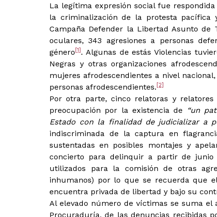
La legítima expresión social fue respondida
la criminalización de la protesta pacífica
Campaña Defender la Libertad Asunto de To
oculares, 343 agresiones a personas def
[1]
género
. Algunas de estás Violencias tuvi
Negras y otras organizaciones afrodescen
mujeres afrodescendientes a nivel nacional,
[2]
personas afrodescendientes.
Por otra parte, cinco relatoras y relatore
preocupación por la existencia de
“un patr
Estado con la finalidad de judicializar a
indiscriminada de la captura en flagranci
sustentadas en posibles montajes y apela
concierto para delinquir a partir de juni
utilizados para la comisión de otras agres
inhumanos) por lo que se recuerda que e
encuentra privada de libertad y bajo su contr
Al elevado número de víctimas se suma el al
Procuraduría, de las denuncias recibidas p