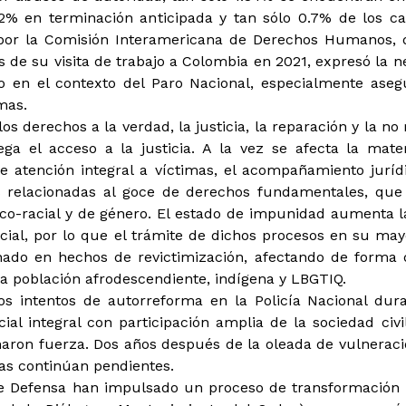
02% en terminación anticipada y tan sólo 0.7% de los c
 por la Comisión Interamericana de Derechos Humanos, 
e su visita de trabajo a Colombia en 2021, expresó la ne
do en el contexto del Paro Nacional, especialmente ase
mas.
los derechos a la verdad, la justicia, la reparación y la n
iega el acceso a la justicia. A la vez se afecta la mate
 atención integral a víctimas, el acompañamiento jurídic
s relacionadas al goce de derechos fundamentales, qu
co-racial y de género. El estado de impunidad aumenta l
icial, por lo que el trámite de dichos procesos en su may
inado en hechos de revictimización, afectando de forma
a población afrodescendiente, indígena y LBGTIQ.
los intentos de autorreforma en la Policía Nacional dur
al integral con participación amplia de la sociedad civi
aron fuerza. Dos años después de la oleada de vulneraci
as continúan pendientes.
io de Defensa han impulsado un proceso de transformación