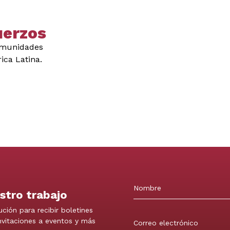
uerzos
comunidades
ica Latina.
stro trabajo
Nombre
ución para recibir boletines
invitaciones a eventos y más