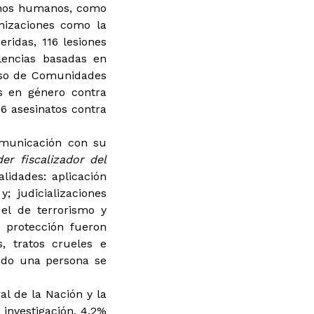
rechos humanos, como
anizaciones como la
ridas, 116 lesiones
lencias basadas en
ceso de Comunidades
s en género contra
36 asesinatos contra
municación con su
r fiscalizador del
lidades: aplicación
; judicializaciones
el de terrorismo y
r protección fueron
s, tratos crueles e
ndo una persona se
l de la Nación y la
investigación, 4.2%