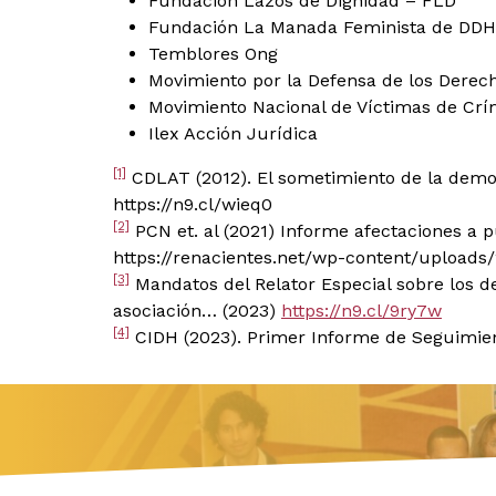
Fundación Lazos de Dignidad – FLD
Fundación La Manada Feminista de DD
Temblores Ong
Movimiento por la Defensa de los Dere
Movimiento Nacional de Víctimas de Cr
Ilex Acción Jurídica
[1]
CDLAT (2012). El sometimiento de la democ
https://n9.cl/wieq0
[2]
PCN et. al (2021) Informe afectaciones a 
https://renacientes.net/wp-content/uploa
[3]
Mandatos del Relator Especial sobre los de
asociación… (2023)
https://n9.cl/9ry7w
[4]
CIDH (2023). Primer Informe de Seguimie