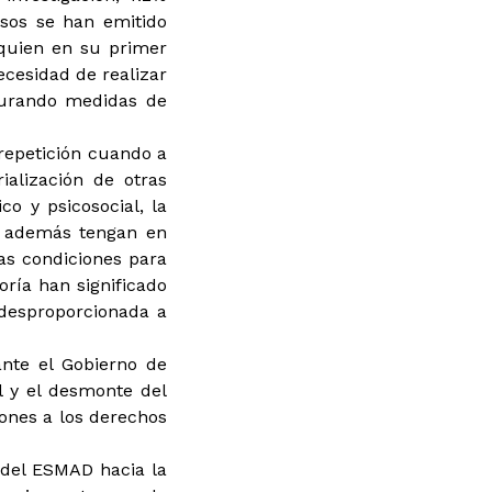
asos se han emitido
quien en su primer
cesidad de realizar
gurando medidas de
o repetición cuando a
rialización de otras
o y psicosocial, la
e además tengan en
as condiciones para
oría han significado
 desproporcionada a
ante el Gobierno de
l y el desmonte del
ones a los derechos
 del ESMAD hacia la