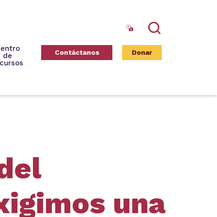
Search
entro
Contáctanos
Donar
de
cursos
del
exigimos una