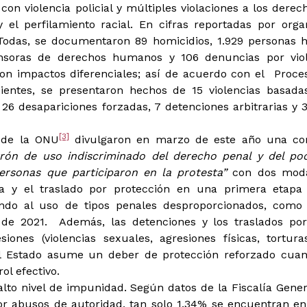
 con violencia policial y múltiples violaciones a los de
 y el perfilamiento racial. En cifras reportadas por org
das, se documentaron 89 homicidios, 1.929 personas he
ensoras de derechos humanos y 106 denuncias por vio
eron impactos diferenciales; así de acuerdo con el Pro
dientes, se presentaron hechos de 15 violencias basada
 26 desapariciones forzadas, 7 detenciones arbitrarias y 
[3]
s de la ONU
divulgaron en marzo de este año una co
ón de uso indiscriminado del derecho penal y del pode
 personas que participaron en la protesta”
con dos moda
a y el traslado por protección en una primera etapa y
ndo al uso de tipos penales desproporcionados, como 
o de 2021. Además, las detenciones y los traslados po
iones (violencias sexuales, agresiones físicas, tortura
l Estado asume un deber de protección reforzado cua
ol efectivo.
to nivel de impunidad. Según datos de la Fiscalía Genera
or abusos de autoridad, tan solo 1.34% se encuentran en 