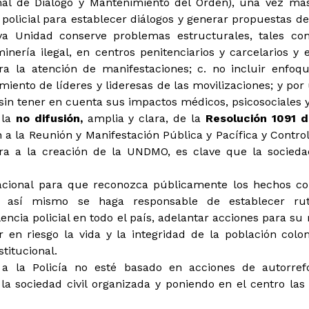
al de Diálogo y Mantenimiento del Orden), una vez más,
ia policial para establecer diálogos y generar propuestas 
va Unidad conserve problemas estructurales, tales com
inería ilegal, en centros penitenciarios y carcelarios y 
ra la atención de manifestaciones; c. no incluir enfoque
amiento de líderes y lideresas de las movilizaciones; y por
sin tener en cuenta sus impactos médicos, psicosociales 
 la
no difusión,
amplia y clara, de la
Resolución 1091 
 a la Reunión y Manifestación Pública y Pacífica y Control
ra a la creación de la UNDMO, es clave que la socieda
cional para que reconozca públicamente los hechos co
y así mismo se haga responsable de establecer ru
ncia policial en todo el país, adelantar acciones para su 
en riesgo la vida y la integridad de la población colo
titucional.
a la Policía no esté basado en acciones de autorre
a sociedad civil organizada y poniendo en el centro las 