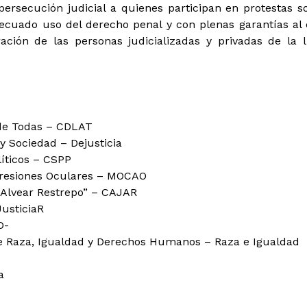
 persecución judicial a quienes participan en protestas soc
decuado uso del derecho penal y con plenas garantías al 
eración de las personas judicializadas y privadas de la 
de Todas – CDLAT
y Sociedad – Dejusticia
líticos – CSPP
gresiones Oculares – MOCAO
 Alvear Restrepo” – CAJAR
JusticiaR
D-
bre Raza, Igualdad y Derechos Humanos – Raza e Igualdad
a