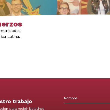
uerzos
comunidades
ica Latina.
stro trabajo
Nombre
ución para recibir boletines