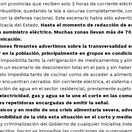
on provincias que reciben solo 3 horas de corriente eléctri
combustible, quedando la isla a oscuras completamente, c
 con la defensa nacional. Este escenario había sido adverti
ficacia del Estado.
Hasta el momento de redacción de e
n suministro eléctrico. Muchas
zonas llevan más de 70
nicación.
aciones firmantes advertimos
sobre la transversalidad e
 en la población, principalmente en grupos en condici
a imposibilita tanto la refrigeración de medicamentos y al
n un escenario de desconexión total en el país y sin haber
visto impedida tanto de cocinar como de acceder a aliment
e encuentran cerrados. Sin corriente eléctrica, el sistem
ución de agua en el sector residencial, previamente sujet
electricidad, gas y agua se le une el corte en las
comu
res repetidoras
encargadas de emitir la señal.
ásicos y en medio de una crisis
alimentaria severa, adve
enibilidad de la vida esta situación en el corto y medi
ol y criminalización del Gobierno de cualquier iniciativa in
orecidos, hacen ya imposible las condiciones de supervive