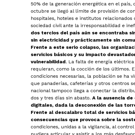
50% de la generación energética en el país, c
octubre se llegó al límite de provisión de 
hospitales, hoteles e institutos relacionados
sociedad civil ante la irresponsabilidad e ine
dos tercios del país aún se encontraba si
sin electricidad y prácticamente
sin comu
Frente a este serio colapso, las organiz
servicios básicos y su impacto
devastador
vulnerabilidad
. La falta de energía eléctric
requieran, como la cocción de los últimos. E
condiciones necesarias, la población se ha 
que panaderías, cafeterías y otros centros s
nacional tampoco llega a conectar la distrib
dos y tres días sin abasto.
A la ausencia de 
digitales, dada la desconexión de las tor
Frente al descalabro total de servicios b
consecuencias que provoca
sobre la sost
condiciones, unidas a la vigilancia, al contr
pudiera articular y asistir a los más desfav