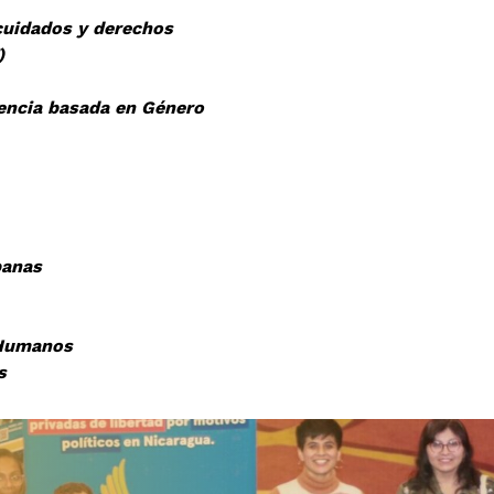
cuidados y derechos
T)
lencia basada en
Género
banas
Humanos
s