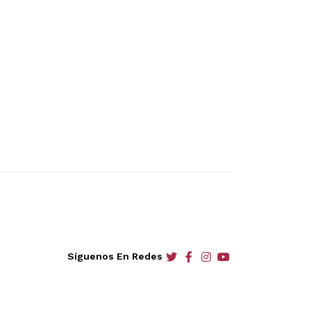
social
social
social
social
Síguenos En Redes