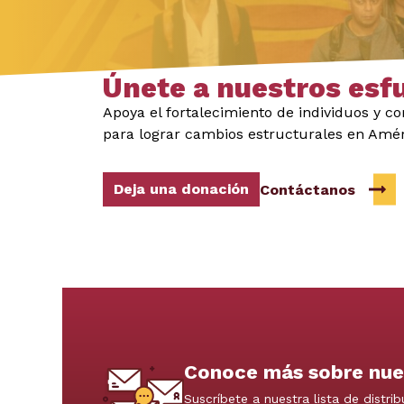
Únete a nuestros esf
Apoya el fortalecimiento de individuos y 
para lograr cambios estructurales en Amér
Deja una donación
Contáctanos
Conoce más sobre nue
Suscríbete a nuestra lista de distrib