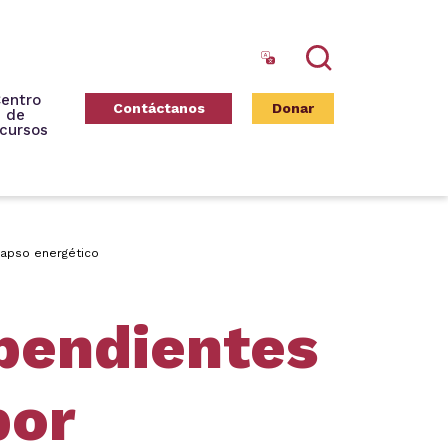
Search
entro
Contáctanos
Donar
de
cursos
lapso energético
ependientes
por