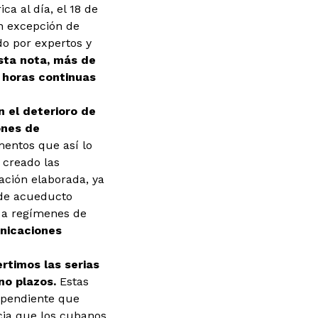
ca al día, el 18 de
on excepción de
do por expertos y
sta nota, más de
 horas continuas
n el deterioro de
ones de
imentos que así lo
 creado las
ación elaborada, ya
a de acueducto
o a regímenes de
nicaciones
rtimos las serias
ano
plazos.
Estas
dependiente que
ncia que los cubanos