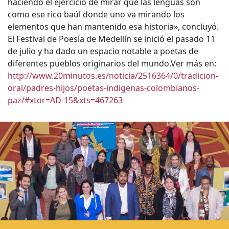
haciendo el ejercicio de mirar que las lenguas son
como ese rico baúl donde uno va mirando los
elementos que han mantenido esa historia», concluyó.
El Festival de Poesía de Medellín se inició el pasado 11
de julio y ha dado un espacio notable a poetas de
diferentes pueblos originarios del mundo.Ver más en:
http://www.20minutos.es/noticia/2516364/0/tradicion-
oral/padres-hijos/poetas-indigenas-colombianos-
paz/#xtor=AD-15&xts=467263