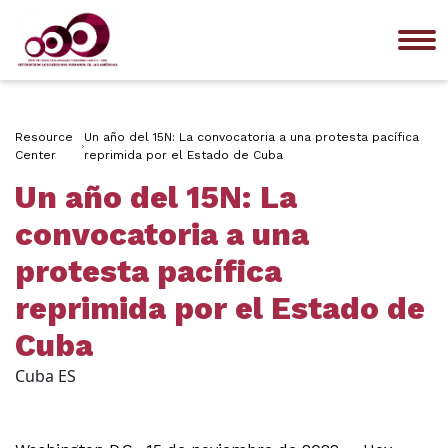
Me
Resource
Un año del 15N: La convocatoria a una protesta pacífica
Center
reprimida por el Estado de Cuba
Un año del 15N: La
convocatoria a una
protesta pacífica
reprimida por el Estado de
Cuba
Cuba ES