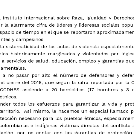
Instituto Internacional sobre Raza, Igualdad y Derech
 la alarmante cifra de líderes y lideresas sociales popu
 espacio de tiempo en el que se reportaron aproximadamen
entes y campesinos.
sistematicidad de los actos de violencia especialmente
blos históricamente marginados y violentados por lógic
 a servicios de salud, educación, empleo y garantías qu
damentales.
o a no pasar por alto el número de defensores y defe
 cierre del 2018, que según la cifra reportada por la C
CODHES asciende a 20 homicidios (17 hombres y 3 m
étnicos.
r todos los esfuerzos para garantizar la vida y prot
territorio. Así mismo, le hacemos un especial llamado
ección necesario para los pueblos étnicos, especialmen
olombianas e indígenas víctimas directas del conflicto
lación, por no contar con las garantías de protección