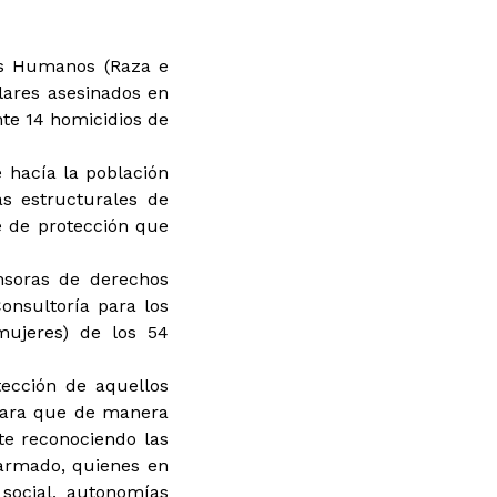
os Humanos (Raza e
lares asesinados en
te 14 homicidios de
 hacía la población
as estructurales de
e de protección que
nsoras de derechos
onsultoría para los
ujeres) de los 54
ección de aquellos
 para que de manera
te reconociendo las
 armado, quienes en
 social, autonomías