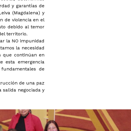
rdad y garantías de
Leiva (Magdalena) y
n de violencia en el
sto debido al temor
 territorio.
zar la NO impunidad
altamos la necesidad
es que continúan en
te esta emergencia
s fundamentales de
strucción de una paz
a salida negociada y