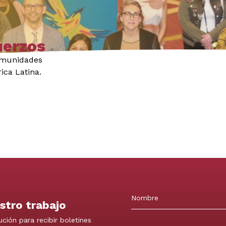
uerzos
comunidades
ica Latina.
stro trabajo
Nombre
ución para recibir boletines