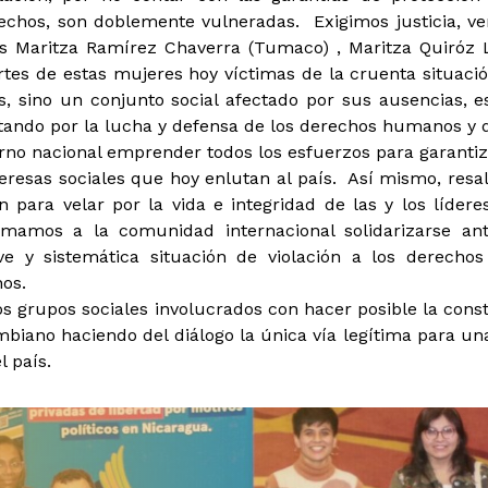
chos, son doblemente vulneradas. Exigimos justicia, ve
as Maritza Ramírez Chaverra (Tumaco) , Maritza Quiróz 
tes de estas mujeres hoy víctimas de la cruenta situació
s, sino un conjunto social afectado por sus ausencias, e
ando por la lucha y defensa de los derechos humanos y del
no nacional emprender todos los esfuerzos para garanti
deresas sociales que hoy enlutan al país. Así mismo, res
 para velar por la vida e integridad de las y los líder
lamamos a la comunidad internacional solidarizarse an
ve y sistemática situación de violación a los derecho
os.
os grupos sociales involucrados con hacer posible la con
ombiano haciendo del diálogo la única vía legítima para un
l país.