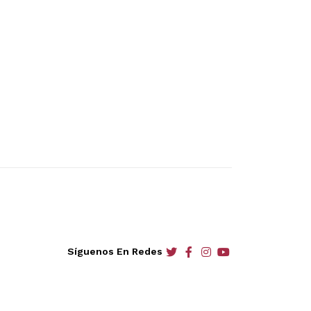
social
social
social
social
Síguenos En Redes