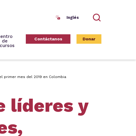
Inglés
Search
entro
Contáctanos
Donar
de
cursos
 el primer mes del 2019 en Colombia
 líderes y
es,