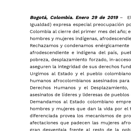
Bogotá, Colombia. Enero 29 de 2019
– El 
Igualdad) expresa especial preocupación por
Colombia al cierre del primer mes del año;
hombres y mujeres indígenas, afrodescendi
Rechazamos y condenamos enérgicamente la 
afrodescendiente e indígena del país, pue
pobreza, desplazamiento forzado, in-acceso
aseguren la integridad de sus derechos fun
Urgimos al Estado y el pueblo colombian
humanos afrocolombianos asesinados para el
Derechos Humanos y el Desplazamiento, 
asesinatos de líderes y lideresas de pueblos 
Demandamos al Estado colombiano emprende
hombres y mujeres que dan la vida por el 
diferenciada provea los mecanismos de prot
afectaciones que padecen las mujeres afroc
gran desventaja frente al resto de la pob