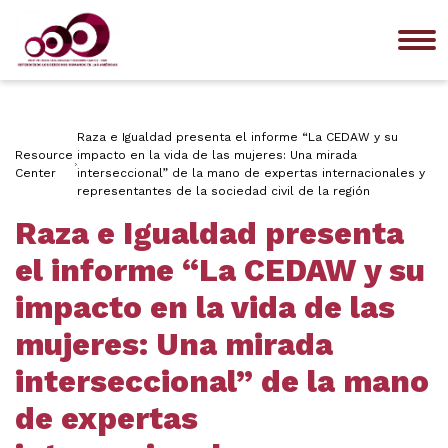
Me
Raza e Igualdad presenta el informe “La CEDAW y su
Resource
impacto en la vida de las mujeres: Una mirada
Center
interseccional” de la mano de expertas internacionales y
representantes de la sociedad civil de la región
Raza e Igualdad presenta
el informe “La CEDAW y su
impacto en la vida de las
mujeres: Una mirada
interseccional” de la mano
de expertas