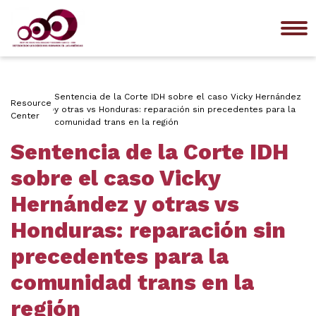
Me
Sentencia de la Corte IDH sobre el caso Vicky Hernández
Resource
y otras vs Honduras: reparación sin precedentes para la
Center
comunidad trans en la región
Sentencia de la Corte IDH
sobre el caso Vicky
Hernández y otras vs
Honduras: reparación sin
precedentes para la
comunidad trans en la
región