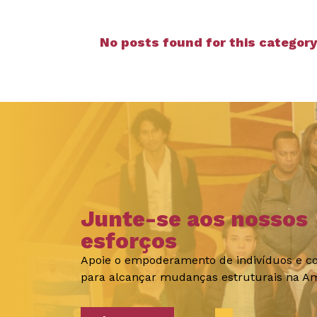
No posts found for this category
Junte-se aos nossos
esforços
Apoie o empoderamento de indivíduos e 
para alcançar mudanças estruturais na Am