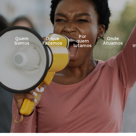
Por
Quem
O que
Onde
quem
Somos
Fazemos
Atuamos
lutamos
I