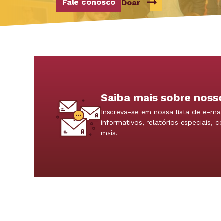
Fale conosco
Doar
Saiba mais sobre noss
Inscreva-se em nossa lista de e-mai
informativos, relatórios especiais, 
mais.