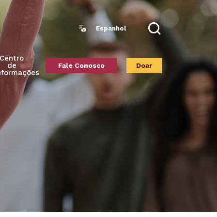
Espanhol
Search
Centro
de
Fale Conosco
Doar
nformações