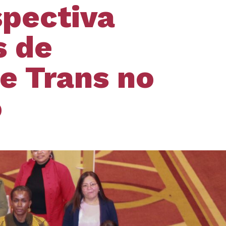
spectiva
s de
e Trans no
o