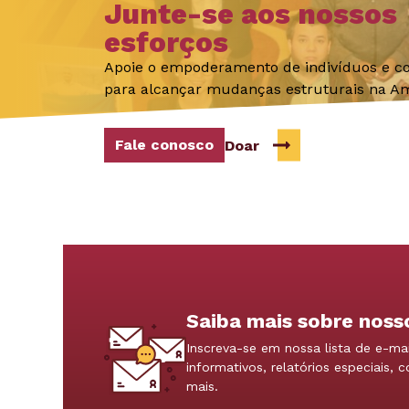
Junte-se aos nossos
esforços
Apoie o empoderamento de indivíduos e 
para alcançar mudanças estruturais na Am
Fale conosco
Doar
Saiba mais sobre noss
Inscreva-se em nossa lista de e-mai
informativos, relatórios especiais, 
mais.