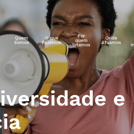
Por
Quem
O que
Onde
quem
Somos
Fazemos
Atuamos
lutamos
I
iversidade e
ia