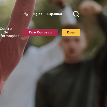
Inglês
Espanhol
Search
Centro
de
Fale Conosco
Doar
nformações