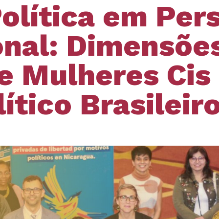
Política em Per
onal: Dimensõe
e Mulheres Cis 
ítico Brasileir