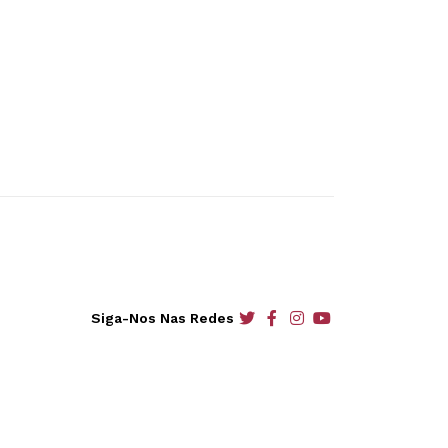
social
social
social
social
Siga-Nos Nas Redes