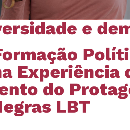
versidade e de
Formação Políti
a Experiência 
ento do Prota
Negras LBT