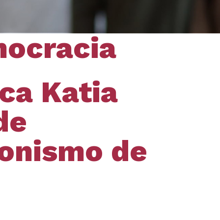
mocracia
ca Katia
de
gonismo de