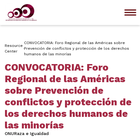
Me
CONVOCATORIA: Foro Regional de las Américas sobre
Resource
Prevención de conflictos y protección de los derechos
Center
humanos de las minorías
CONVOCATORIA: Foro
Regional de las Américas
sobre Prevención de
conflictos y protección de
los derechos humanos de
las minorías
ONU
Raza e Igualdad