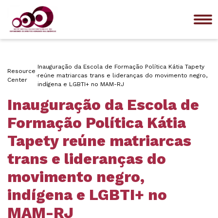
Me
Inauguração da Escola de Formação Política Kátia Tapety
Resource
reúne matriarcas trans e lideranças do movimento negro,
Center
indígena e LGBTI+ no MAM-RJ
Inauguração da Escola de
Formação Política Kátia
Tapety reúne matriarcas
trans e lideranças do
movimento negro,
indígena e LGBTI+ no
MAM-RJ