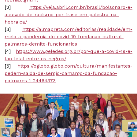
[2]
https://veja.abril.com.br/brasil/bolsonaro-e-
acusado-de-racismo-por-frase-em-palestra-na-
hebraica/
[3]
https://almapreta.com/editorias/realidade/em-
meio-a-pandemia-do-covid-19-fundacao-cultural-
palmares-demite-funcionarios
[4]
https://www.geledes.org.br/por-que-a-covid-19-e-
tao-letal-entre-os-negros/
[5]
https://oglobo.globo.com/cultura/manifestantes-
pedem-saida-de-sergio-camargo-da-fundacao-
palmares-1-24464373