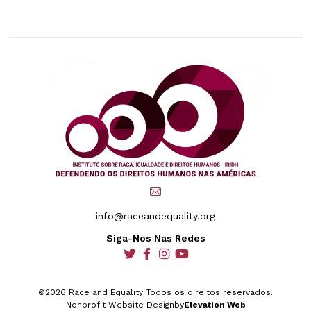
info@raceandequality.org
Siga-Nos Nas Redes
social
social
social
social
©2026 Race and Equality Todos os direitos reservados.
Nonprofit Website Design
by
Elevation Web