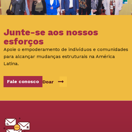
Junte-se aos nossos
esforços
Apoie o empoderamento de indivíduos e comunidades
para alcançar mudanças estruturais na América
Latina.
Fale conosco
Doar