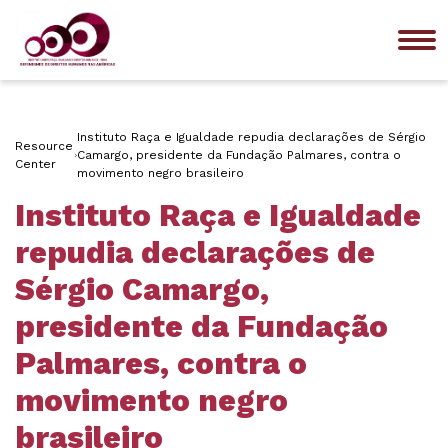
Me
Instituto Raça e Igualdade repudia declarações de Sérgio
Resource
Camargo, presidente da Fundação Palmares, contra o
Center
movimento negro brasileiro
Instituto Raça e Igualdade
repudia declarações de
Sérgio Camargo,
presidente da Fundação
Palmares, contra o
movimento negro
brasileiro