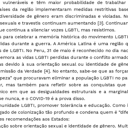
ulneráveis ​​e têm maior probabilidade de trabalhar 
aíses da região implementaram medidas restritivas bas
diversidade de gênero eram discriminadas e violadas. N
nsexuais e travestis continuam aumentando [3]. Continu
e continua a silenciar vozes LGBTI, mas resistimos.
para celebrar a memória histórica do movimento LGBT
das durante a guerra. A América Latina é uma região q
s de LGBTI. No Peru, 31 de maio é reconhecido no dia nac
mora as vidas LGBTI perdidas durante o conflito armado i
 devido à sua orientação sexual ou identidade de gêne
missão da Verdade [4]. No entanto, sabe-se que as forç
mpeza” que procuravam eliminar a população LGBTI no paí
mas também para refletir sobre as conquistas que f
co em que as desigualdades estruturais e a marginali
 nunca, e o COVID-19 é a prova disso.
unidade LGBTI, promover tolerância e educação. Como i
gado de colonização tão profundo e condena quem é “dif
tes recomendações aos Estados:
ção sobre orientação sexual e identidade de gênero. Muit