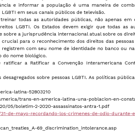
ncia e informar a população é uma maneira de combat
LGBTI em seus canais públicos de televisão.
reinar todas as autoridades públicas, não apenas em o
eitos LGBTI. Os Estados devem exigir que todas as au
sobre a jurisprudência internacional atual sobre os direi
 crucial para o reconhecimento dos direitos das pessoas 
se registrem com seu nome de identidade no banco ou na 
 do nome biológico.
 ratificar a Ratificar a Convenção Interamericana Co
 desagregados sobre pessoas LGBTI. As políticas pública
erica-latina-52803210
america/trans-en-america-latina-una-poblacion-en-const
2020/05/boletim-2-2020-assassinatos-antra-1.pdf
is/31-de-mayo-recordando-los-crimenes-de-odio-durante-e
rican_treaties_A-69_discrimination_intolerance.asp