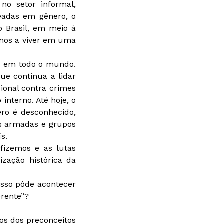
no setor informal,
eadas em gênero, o
o Brasil, em meio à
amos a viver em uma
I em todo o mundo.
ue continua a lidar
ional contra crimes
nterno. Até hoje, o
ro é desconhecido,
as armadas e grupos
s.
izemos e as lutas
zação histórica da
sso pôde acontecer
erente”?
os dos preconceitos