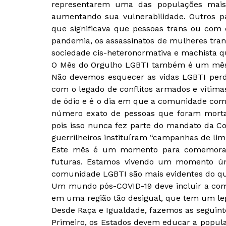
representarem uma das populações mais v
aumentando sua vulnerabilidade. Outros p
que significava que pessoas trans ou com 
pandemia, os assassinatos de mulheres tra
sociedade cis-heteronormativa e machista qu
O Mês do Orgulho LGBTI também é um mês 
Não devemos esquecer as vidas LGBTI perdi
com o legado de conflitos armados e vítima
de ódio e é o dia em que a comunidade come
número exato de pessoas que foram mortas
pois isso nunca fez parte do mandato da Co
guerrilheiros instituíram “campanhas de li
Este mês é um momento para comemorar, 
futuras. Estamos vivendo um momento úni
comunidade LGBTI são mais evidentes do que
Um mundo pós-COVID-19 deve incluir a com
em uma região tão desigual, que tem um le
Desde Raça e Igualdade, fazemos as seguin
Primeiro, os Estados devem educar a popula