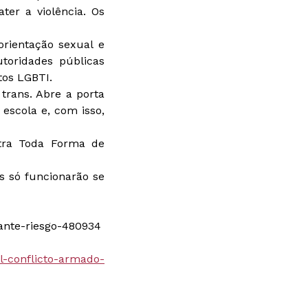
er a violência. Os
rientação sexual e
toridades públicas
tos LGBTI.
trans. Abre a porta
escola e, com isso,
ntra Toda Forma de
s só funcionarão se
ante-riesgo-480934
l-conflicto-armado-