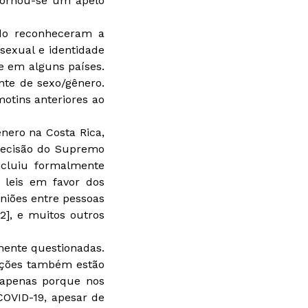
tornou-se um apelo
do reconheceram a
sexual e identidade
 em alguns países.
te de sexo/gênero.
tins anteriores ao
ero na Costa Rica,
decisão do Supremo
ncluiu formalmente
 leis em favor dos
niões entre pessoas
], e muitos outros
mente questionadas.
zações também estão
 apenas porque nos
COVID-19, apesar de