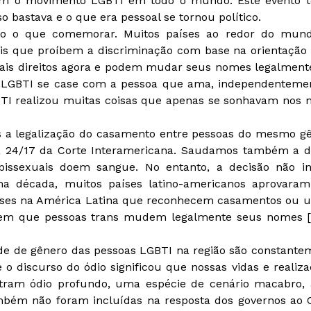
ram o movimento LGBTI em todo o mundo. Este evento 
o bastava e o que era pessoal se tornou político.
to o que comemorar. Muitos países ao redor do mun
is que proíbem a discriminação com base na orientação 
ais direitos agora e podem mudar seus nomes legalmente
 LGBTI se case com a pessoa que ama, independentemen
I realizou muitas coisas que apenas se sonhavam nos mo
a legalização do casamento entre pessoas do mesmo gên
a 24/17 da Corte Interamericana. Saudamos também a 
 bissexuais doem sangue. No entanto, a decisão não i
ima década, muitos países latino-americanos aprovaram
aíses na América Latina que reconhecem casamentos ou u
tem que pessoas trans mudem legalmente seus nomes [2
dade de gênero das pessoas LGBTI na região são constante
o discurso do ódio significou que nossas vidas e reali
tram ódio profundo, uma espécie de cenário macabro,
mbém não foram incluídas na resposta dos governos ao 