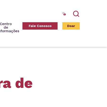
Search
Centro
Fale Conosco
Doar
de
nformações
ra de