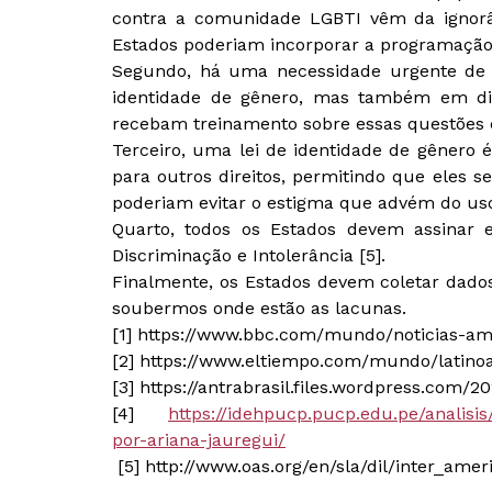
contra a comunidade LGBTI vêm da ignorâ
Estados poderiam incorporar a programação 
Segundo, há uma necessidade urgente de t
identidade de gênero, mas também em dir
recebam treinamento sobre essas questões e 
Terceiro, uma lei de identidade de gênero é
para outros direitos, permitindo que eles 
poderiam evitar o estigma que advém do uso
Quarto, todos os Estados devem assinar e
Discriminação e Intolerância [5].
Finalmente, os Estados devem coletar dados
soubermos onde estão as lacunas.
[1] https://www.bbc.com/mundo/noticias-am
[2] https://www.eltiempo.com/mundo/latino
[3] https://antrabrasil.files.wordpress.com/
[4]
https://idehpucp.pucp.edu.pe/analis
por-ariana-jauregui/
[5] http://www.oas.org/en/sla/dil/inter_ame