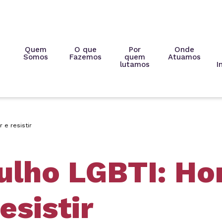
Quem
O que
Por
Onde
Somos
Fazemos
quem
Atuamos
lutamos
I
 e resistir
ulho LGBTI: Ho
esistir