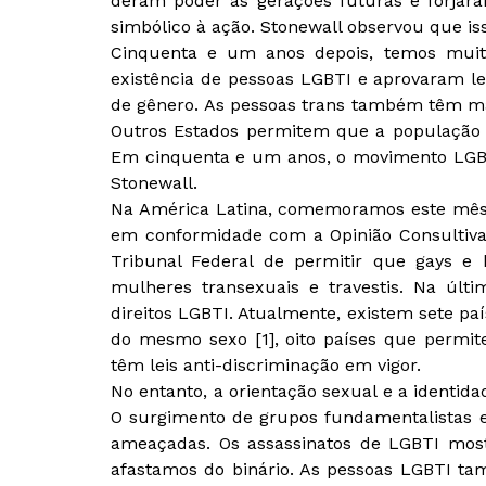
deram poder às gerações futuras e forja
simbólico à ação. Stonewall observou que iss
Cinquenta e um anos depois, temos mui
existência de pessoas LGBTI e aprovaram le
de gênero. As pessoas trans também têm m
Outros Estados permitem que a população
Em cinquenta e um anos, o movimento LGBT
Stonewall.
Na América Latina, comemoramos este mês 
em conformidade com a Opinião Consultiv
Tribunal Federal de permitir que gays e
mulheres transexuais e travestis. Na últ
direitos LGBTI. Atualmente, existem sete p
do mesmo sexo [1], oito países que permi
têm leis anti-discriminação em vigor.
No entanto, a orientação sexual e a identi
O surgimento de grupos fundamentalistas e 
ameaçadas. Os assassinatos de LGBTI mos
afastamos do binário. As pessoas LGBTI ta