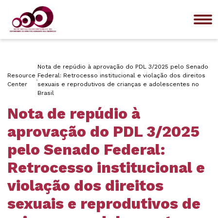
Me
Nota de repúdio à aprovação do PDL 3/2025 pelo Senado
Resource
Federal: Retrocesso institucional e violação dos direitos
Center
sexuais e reprodutivos de crianças e adolescentes no
Brasil
Nota de repúdio à
aprovação do PDL 3/2025
pelo Senado Federal:
Retrocesso institucional e
violação dos direitos
sexuais e reprodutivos de