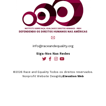
info@raceandequality.org
Siga-Nos Nas Redes
social
social
social
social
©2026 Race and Equality Todos os direitos reservados.
Nonprofit Website Design
by
Elevation Web