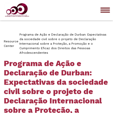
Me
Programa de Ação e Declaração de Durban: Expectativas
da sociedade civil sobre o projeto de Declaração
Resource
Internacional sobre a Proteção, a Promoção e o
Center
Cumprimento Eficaz dos Direitos das Pessoas
Afrodescendentes
Programa de Ação e
Declaração de Durban:
Expectativas da sociedade
civil sobre o projeto de
Declaração Internacional
sobre a Proteção, a