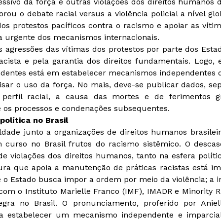
essivo da força e outras violações dos direitos humanos 
ou o debate racial versus a violência policial a nível glob
dos protestos pacíficos contra o racismo e apoiar as víti
a urgente dos mecanismos internacionais.
s agressões das vítimas dos protestos por parte dos Esta
cista e pela garantia dos direitos fundamentais. Logo, e
endentes está em estabelecer mecanismos independentes
isar o uso da força. No mais, deve-se publicar dados, se
 perfil racial, a causa das mortes e de ferimentos 
 os processos e condenações subsequentes.
política no Brasil
de junto a organizações de direitos humanos brasileira
em curso no Brasil frutos do racismo sistêmico. O desca
de violações dos direitos humanos, tanto na esfera polít
tura que apoia a manutenção de práticas racistas está 
o Estado busca impor a ordem por meio da violência; a ins
m o Instituto Marielle Franco (IMF), IMADR e Minority Ri
egra no Brasil. O pronunciamento, proferido por Aniel
 a estabelecer um mecanismo independente e imparcial