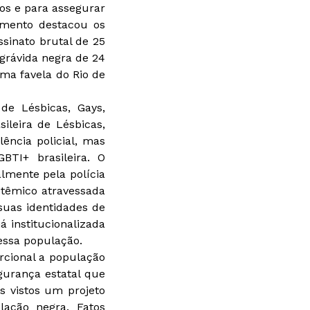
nos e para assegurar
amento destacou os
ssinato brutal de 25
grávida negra de 24
ma favela do Rio de
e Lésbicas, Gays,
ileira de Lésbicas,
lência policial, mas
BTI+ brasileira. O
lmente pela polícia
stêmico atravessada
suas identidades de
 institucionalizada
essa população.
orcional a população
gurança estatal que
s vistos um projeto
lação negra. Fatos