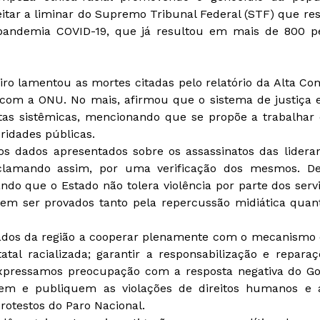
tar a liminar do Supremo Tribunal Federal (STF) que res
a pandemia COVID-19, que já resultou em mais de 800 p
iro lamentou as mortes citadas pelo relatório da Alta Co
com a ONU. No mais, afirmou que o sistema de justiça e
tas sistêmicas, mencionando que se propõe a trabalhar
ridades públicas.
s dados apresentados sobre os assassinatos das lideran
eclamando assim, por uma verificação dos mesmos. D
zando que o Estado não tolera violência por parte dos ser
dem ser provados tanto pela repercussão midiática quan
tados da região a cooperar plenamente com o mecanismo
al racializada; garantir a responsabilização e reparaç
expressamos preocupação com a resposta negativa do G
uem e publiquem as violações de direitos humanos e a
otestos do Paro Nacional.