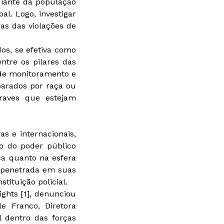
diante da população
al. Logo, investigar
mas das violações de
dos, se efetiva como
ntre os pilares das
 de monitoramento e
parados por raça ou
graves que estejam
s e internacionais,
so do poder público
ica quanto na esfera
impenetrada em suas
tituição policial.
ghts [1], denunciou
le Franco, Diretora
 dentro das forças