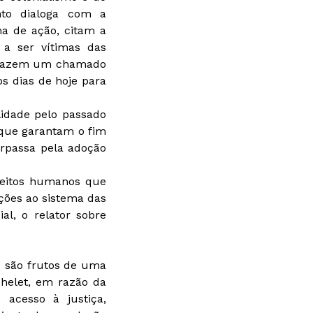
ento dialoga com a
a de ação, citam a
 a ser vítimas das
s fazem um chamado
s dias de hoje para
lidade pelo passado
 que garantam o fim
erpassa pela adoção
reitos humanos que
ções ao sistema das
l, o relator sobre
U são frutos de uma
helet, em razão da
 acesso à justiça,