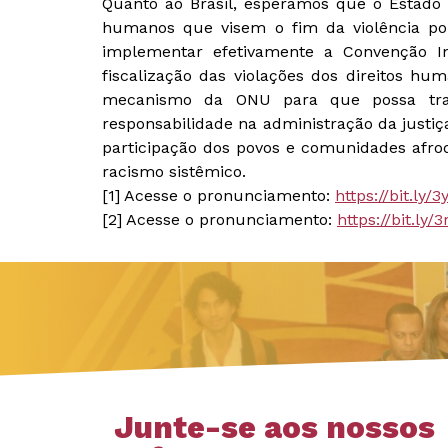
Quanto ao Brasil, esperamos que o Estado 
humanos que visem o fim da violência pol
implementar efetivamente a Convenção I
fiscalização das violações dos direitos hu
mecanismo da ONU para que possa trab
responsabilidade na administração da justi
participação dos povos e comunidades afr
racismo sistêmico.
[1] Acesse o pronunciamento:
https://bit.ly/
[2] Acesse o pronunciamento:
https://bit.ly
Junte-se aos nossos