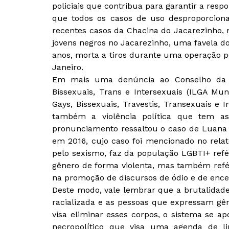
policiais que contribua para garantir a res
que todos os casos de uso desproporciona
recentes casos da Chacina do Jacarezinho, n
jovens negros no Jacarezinho, uma favela d
anos, morta a tiros durante uma operação p
Janeiro.
Em mais uma denúncia ao Conselho da ON
Bissexuais, Trans e Intersexuais (ILGA Mu
Gays, Bissexuais, Travestis, Transexuais e 
também a violência política que tem ass
pronunciamento ressaltou o caso de Luana B
em 2016, cujo caso foi mencionado no relat
pelo sexismo, faz da população LGBTI+ refé
gênero de forma violenta, mas também refém
na promoção de discursos de ódio e de ence
Deste modo, vale lembrar que a brutalidade 
racializada e as pessoas que expressam gê
visa eliminar esses corpos, o sistema se a
necropolítico que visa uma agenda de li