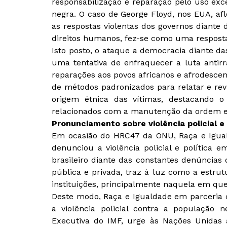
responsabilização e reparação pelo uso exc
negra. O caso de George Floyd, nos EUA, aflor
as respostas violentas dos governos diante 
direitos humanos, fez-se como uma respost
Isto posto, o ataque a democracia diante da
uma tentativa de enfraquecer a luta antirra
reparações aos povos africanos e afrodesc
de métodos padronizados para relatar e rev
origem étnica das vítimas, destacando o
relacionados com a manutenção da ordem e
Pronunciamento sobre violência policial e 
Em ocasião do HRC47 da ONU, Raça e Igualda
denunciou a violência policial e política 
brasileiro diante das constantes denúncias 
pública e privada, traz à luz como a estru
instituições, principalmente naquela em que 
Deste modo, Raça e Igualdade em parceria co
a violência policial contra a população n
Executiva do IMF, urge às Nações Unidas