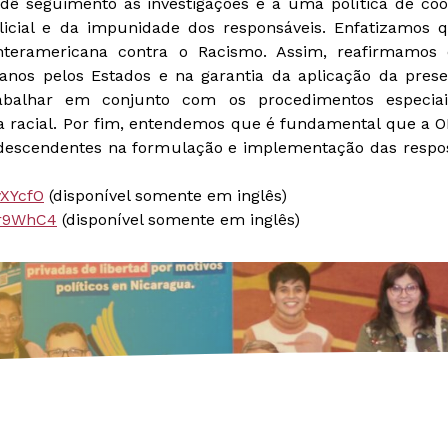
dê seguimento as investigações e a uma política de coo
icial e da impunidade dos responsáveis. Enfatizamos qu
nteramericana contra o Racismo. Assim, reafirmamos
manos pelos Estados e na garantia da aplicação da pres
alhar em conjunto com os procedimentos especiai
ça racial. Por fim, entendemos que é fundamental que a O
odescendentes na formulação e implementação das respos
3yXYcfO
(disponível somente em inglês)
/3r9WhC4
(disponível somente em inglês)