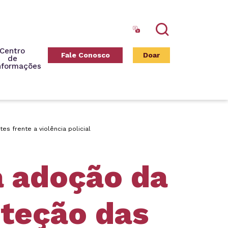
Search
Centro
Fale Conosco
Doar
de
nformações
 frente a violência policial
a adoção da
oteção das