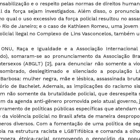
ponsabilização e o respeito pelas normas de direitos huma
l da força sejam investigados. Além disso, o pronunci
o qual o uso excessivo da força policial resultou no assa
o Rio de Janeiro; e o caso de Kathleen Romeu, uma jovem 
olicial ilegal no Complexo de Lins Vasconcelos, também u
U, Raça e Igualdade e a Associação Internacional d
ndo), somaram-se ao pronunciamento da Associação Bras
Intersexos (ABGLT) [2], para denunciar não somente a vio
ombrado, deslegitimado e silenciado a população LG
arbosa: mulher negra, mãe e lésbica, assassinada bruta
ório de Bachelet. Ademais, as implicações do racismo si
m não somente da brutalidade policial, que desrespeita 
 da agenda anti-gênero promovida pelo atual governo, já
rramento de políticas públicas específicas que atendam 
da violência policial no Brasil afeta de maneira desprop
neros diversos. Com a fomentação de uma política de se
poia na estrutura racista e LGBTIfóbica e comanda a olho
mpeza étnica-racial promovendo o genocídio da popu