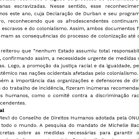
canas escravizadas. Nesse sentido, esse reconhecim
nos este ano, cuja Declaração de Durban e seu program
uro, reconhecendo que os afrodescendentes continuam
 de escravos e do colonialismo. Assim, ambos documento
sumam as consequências do processo de colonização até o
t reiterou que “nenhum Estado assumiu total responsabi
”, confirmando assim, a necessidade urgente de medidas
as. Logo, a promoção da justiça racial e da igualdade, p
istêmico nas nações ocidentais afetadas pelo colonialismo.
bém a importância das organizações e defensores de di
és do trabalho de incidência, fizeram inúmeras recomenda
os humanos, como o comitê contra a discriminação racia
scendentes.
al
Rev.1 do Conselho de Direitos Humanos adotada pela ON
 todo o mundo. A pesquisa do mandato de Michelle Bac
retas sobre as medidas necessárias para garantir o