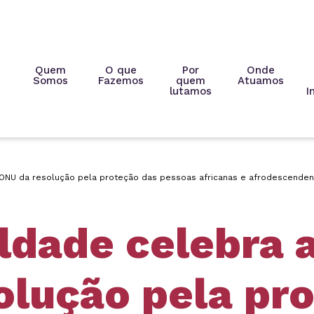
Quem
O que
Por
Onde
Somos
Fazemos
quem
Atuamos
lutamos
I
ONU da resolução pela proteção das pessoas africanas e afrodescendentes
ldade celebra 
olução pela pr