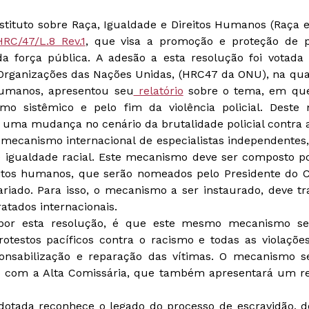
stituto sobre Raça, Igualdade e Direitos Humanos (Raça e
RC/47/L.8 Rev.1
, que visa a promoção e proteção de p
da força pública. A adesão a esta resolução foi votada
Organizações das Nações Unidas, (HRC47 da ONU), na qual
Humanos, apresentou seu
relatório
sobre o tema, em que
 sistêmico e pelo fim da violência policial. Deste
 uma mudança no cenário da brutalidade policial contra 
mecanismo internacional de especialistas independentes
igualdade racial. Este mecanismo deve ser composto por
eitos humanos, que serão nomeados pelo Presidente do C
iado. Para isso, o mecanismo a ser instaurado, deve tr
atados internacionais.
 por esta resolução, é que este mesmo mecanismo se
rotestos pacíficos contra o racismo e todas as violações
ponsabilização e reparação das vítimas. O mecanismo s
com a Alta Comissária, que também apresentará um rela
dotada reconhece o legado do processo de escravidão, d