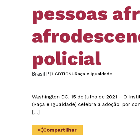
pessoas afr
afrodescend
policial
Brasil PT
LGBTI
ONU
Raça e Igualdade
Washington DC, 15 de julho de 2021 – O Inst
(Raça e Igualdade) celebra a adoção, por co
[…]
Compartilhar