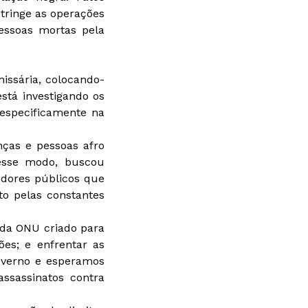
tringe as operações
essoas mortas pela
missária, colocando-
stá investigando os
 especificamente na
ças e pessoas afro
esse modo, buscou
vidores públicos que
to pelas constantes
 da ONU criado para
ões; e enfrentar as
overno e esperamos
ssassinatos contra