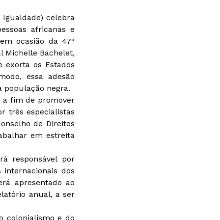
 Igualdade) celebra
essoas africanas e
 em ocasião da 47ª
 Michelle Bachelet,
 exorta os Estados
 modo, essa adesão
a população negra.
, a fim de promover
 três especialistas
onselho de Direitos
abalhar em estreita
rá responsável por
 internacionais dos
erá apresentado ao
tório anual, a ser
o colonialismo e do