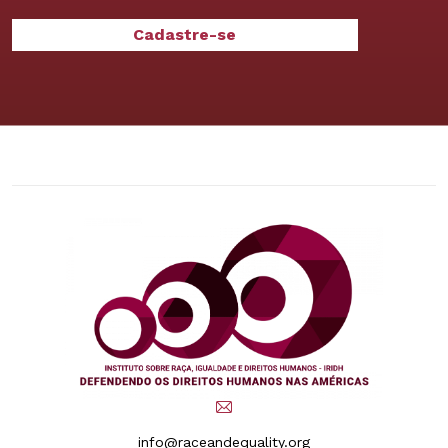
info@raceandequality.org