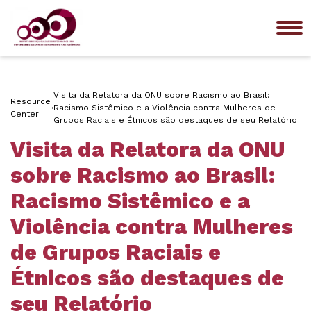
Me
Visita da Relatora da ONU sobre Racismo ao Brasil:
Resource
Racismo Sistêmico e a Violência contra Mulheres de
Center
Grupos Raciais e Étnicos são destaques de seu Relatório
Visita da Relatora da ONU
sobre Racismo ao Brasil:
Racismo Sistêmico e a
Violência contra Mulheres
de Grupos Raciais e
Étnicos são destaques de
seu Relatório