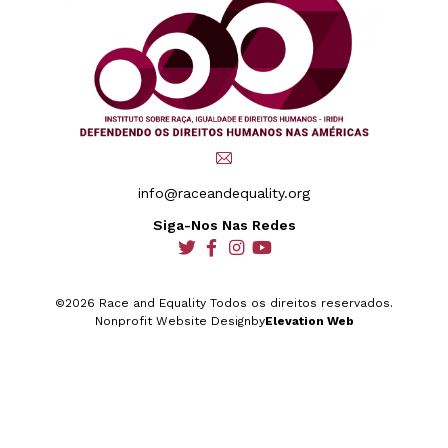
info@raceandequality.org
Siga-Nos Nas Redes
social
social
social
social
©2026 Race and Equality Todos os direitos reservados.
Nonprofit Website Design
by
Elevation Web